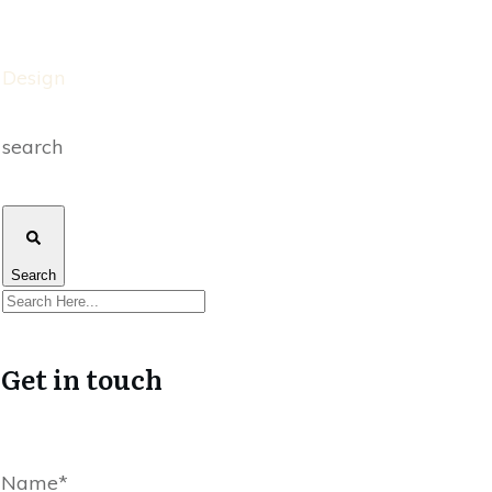
Design
search
Search
Get in touch
Name*