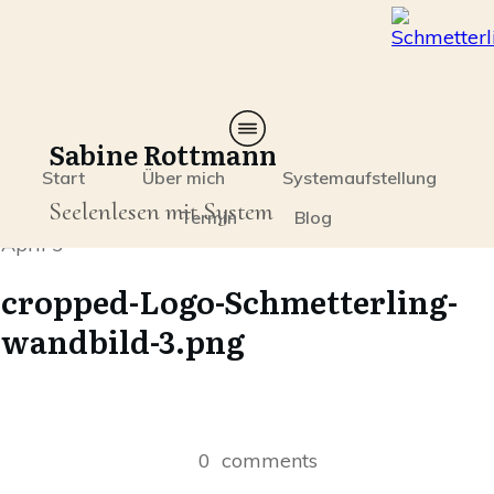
Sabine Rottmann
Start
Über mich
Systemaufstellung
Seelenlesen mit System
Termin
Blog
April 3
cropped-Logo-Schmetterling-
wandbild-3.png
0
comments