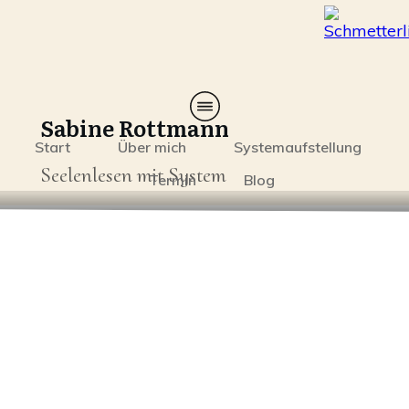
Sabine Rottmann
Start
Über mich
Systemaufstellung
Seelenlesen mit System
Termin
Blog
Licht & Schatten
„Intuitives Schreiben“
Teil 1