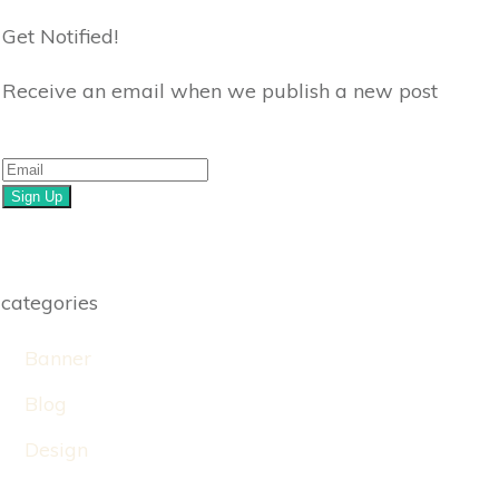
Get Notified!
Receive an email when we publish a new post
Sign Up
categories
Banner
Blog
Design