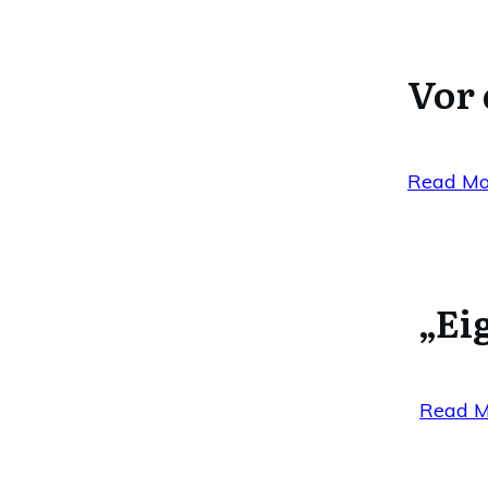
Vor 
Read Mo
„Ei
Read M