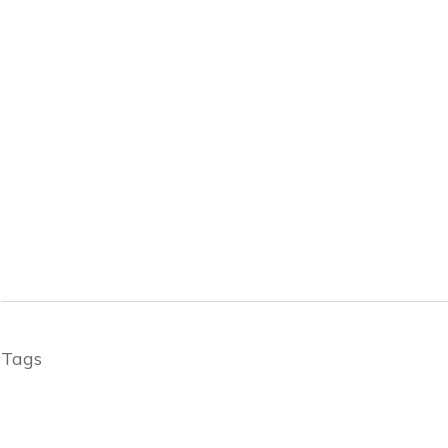
Share
0
Tweet
0
Share
0
Share
0
Tweet
0
Share
0
Tags