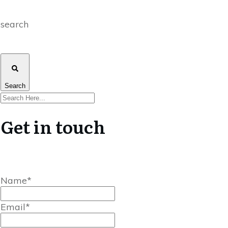
search
Search
Get in touch
Name*
Email*