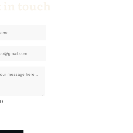
 in touch
50