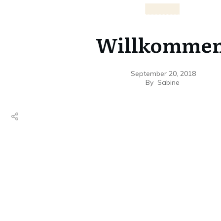
BANNER
Willkomme
September 20, 2018
By
Sabine
Share
0
Tweet
0
Share
0