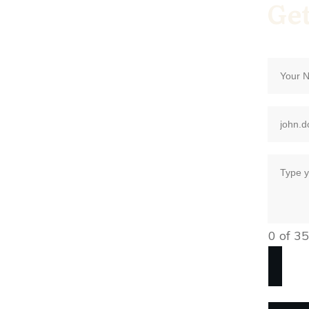
Get
0 of 3