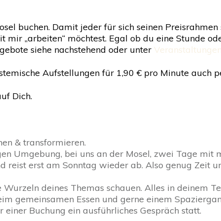
sel buchen. Damit jeder für sich seinen Preisrahmen 
t mir „arbeiten“ möchtest. Egal ob du eine Stunde o
ngebote siehe nachstehend oder unter
Veranstaltunge
ystemische Aufstellungen für 1,90 € pro Minute auch
uf Dich.
hen & transformieren.
igen Umgebung, bei uns an der Mosel, zwei Tage mit m
 reist erst am Sonntag wieder ab. Also genug Zeit um
 Wurzeln deines Themas schauen. Alles in deinem Tem
eim gemeinsamen Essen und gerne einem Spaziergan
or einer Buchung ein ausführliches Gespräch statt.