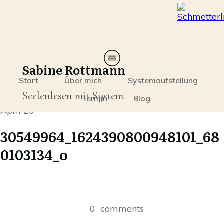
Sabine Rottmann
Start
Über mich
Systemaufstellung
Seelenlesen mit System
Termin
Blog
April 20
30549964_1624390800948101_68
0103134_o
0
comments