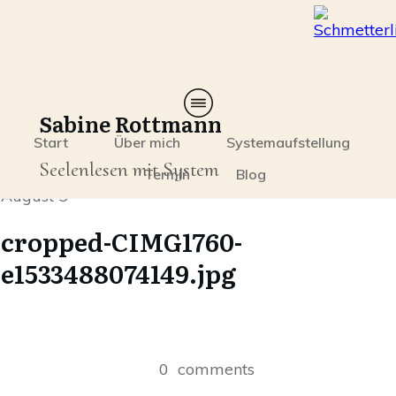
Sabine Rottmann
Start
Über mich
Systemaufstellung
Seelenlesen mit System
Termin
Blog
August 5
cropped-CIMG1760-
e1533488074149.jpg
0
comments